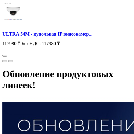
ULTRA 54M - купольная IP видеокамер...
117980 ₸
Без НДС: 117980 ₸
Обновление продуктовых
линеек!