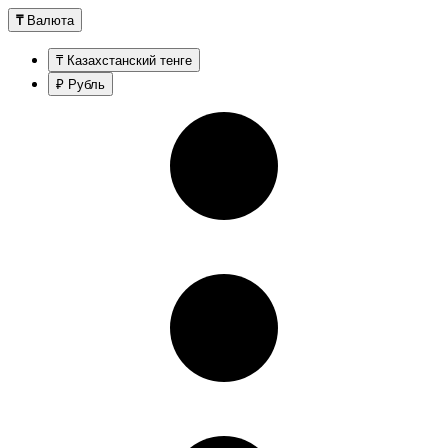
₸
Валюта
₸ Казахстанский тенге
₽ Рубль