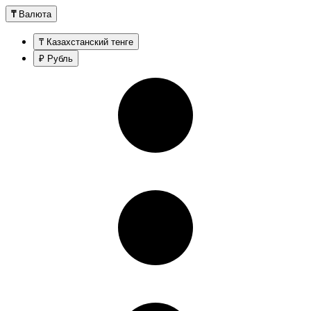
₸
Валюта
₸ Казахстанский тенге
₽ Рубль