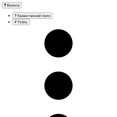
₸
Валюта
₸ Казахстанский тенге
₽ Рубль