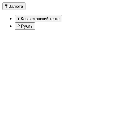
₸
Валюта
₸ Казахстанский тенге
₽ Рубль