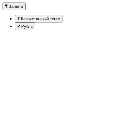
₸
Валюта
₸ Казахстанский тенге
₽ Рубль