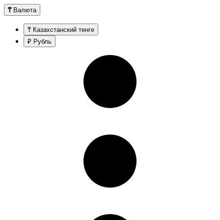
₸
Валюта
₸ Казахстанский тенге
₽ Рубль