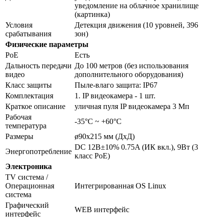
уведомление на облачное хранилище
(картинка)
Условия
Детекция движения (10 уровней, 396
срабатывания
зон)
Физические параметры
PoE
Есть
Дальность передачи
До 100 метров (без использования
видео
дополнительного оборудования)
Класс защиты
Пыле-влаго защита: IP67
Комплектация
1. IP видеокамера - 1 шт.
Краткое описание
уличная пуля IP видеокамера 3 Мп
Рабочая
-35°С ~ +60°С
температура
Размеры
ø90x215 мм (ДxД)
DC 12В±10% 0.75A (ИК вкл.), 9Вт (3
Энергопотребление
класс PoE)
Электроника
TV система /
Операционная
Интегрированная OS Linux
система
Графический
WEB интерфейс
интерфейс