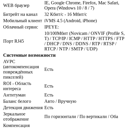
IE, Google Chrome, Firefox, Mac Safari,
WEB браузер
Opera (Windows 10 / 8 / 7)
Битрейт на канал
32 Кбит/с - 16 Мбит/с
Мобильный клиент
iVMS 4.5 (Android, iPhone)
Облачный сервис
IPEYE:
10/100Мбит (Novicam / ONVIF (Profile S,
T) / TCP/IP / ICMP / HTTP / HTTPS / FTP
Порт RJ45
/ DHCP / DNS / DDNS / RTP / RTSP /
RTCP / NTP / SMTP / UDP)
Системные возможности
AVPC
(автокомпенсация
Есть
повреждённых
пикселей)
ROI - Область
Есть
интереса
Антитуман
Есть
Баланс белого
Авто / Вручную
Детекция движения
Есть
Зеркальное
По горизонтали / По вертикали / Оба
отображение
Компенсация