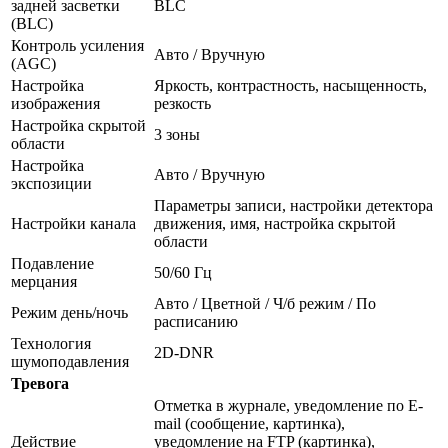
задней засветки
BLC
(BLC)
Контроль усиления
Авто / Вручную
(AGC)
Настройка
Яркость, контрастность, насыщенность,
изображения
резкость
Настройка скрытой
3 зоны
области
Настройка
Авто / Вручную
экспозиции
Параметры записи, настройки детектора
Настройки канала
движения, имя, настройка скрытой
области
Подавление
50/60 Гц
мерцания
Авто / Цветной / Ч/б режим / По
Режим день/ночь
расписанию
Технология
2D-DNR
шумоподавления
Тревога
Отметка в журнале, уведомление по E-
mail (сообщение, картинка),
Действие
уведомление на FTP (картинка),