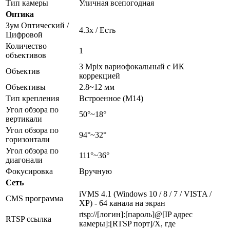
Тип камеры
Уличная всепогодная
Оптика
Зум Оптический /
4.3х / Есть
Цифровой
Количество
1
объективов
3 Mpix вариофокальный c ИК
Объектив
коррекцией
Объективы
2.8~12 мм
Тип крепления
Встроенное (M14)
Угол обзора по
50°~18°
вертикали
Угол обзора по
94°~32°
горизонтали
Угол обзора по
111°~36°
диагонали
Фокусировка
Вручную
Сеть
iVMS 4.1 (Windows 10 / 8 / 7 / VISTA /
CMS программа
XP) - 64 канала на экран
rtsp://[логин]:[пароль]@[IP адрес
RTSP ссылка
камеры]:[RTSP порт]/X, где