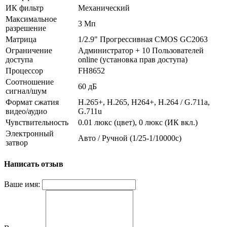
ИК фильтр
Механический
Максимальное
3 Мп
разрешение
Матрица
1/2.9" Прогрессивная CMOS GC2063
Ограничение
Администратор + 10 Пользователей
доступа
online (установка прав доступа)
Процессор
FH8652
Соотношение
60 дБ
сигнал/шум
Формат сжатия
H.265+, H.265, H264+, H.264 / G.711a,
видео/аудио
G.711u
Чувствительность
0.01 люкс (цвет), 0 люкс (ИК вкл.)
Электронный
Авто / Ручной (1/25-1/10000c)
затвор
Написать отзыв
Ваше имя: