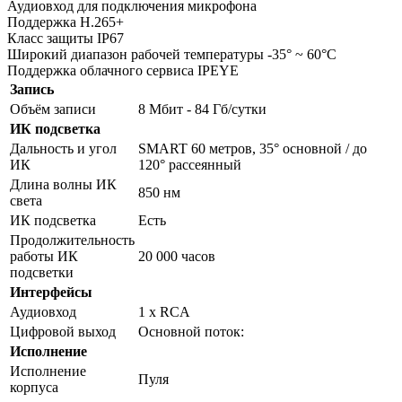
Аудиовход для подключения микрофона
Поддержка H.265+
Класс защиты IP67
Широкий диапазон рабочей температуры -35° ~ 60°C
Поддержка облачного сервиса IPEYE
Запись
Объём записи
8 Мбит - 84 Гб/сутки
ИК подсветка
Дальность и угол
SMART 60 метров, 35° основной / до
ИК
120° рассеянный
Длина волны ИК
850 нм
света
ИК подсветка
Есть
Продолжительность
работы ИК
20 000 часов
подсветки
Интерфейсы
Аудиовход
1 х RCA
Цифровой выход
Основной поток:
Исполнение
Исполнение
Пуля
корпуса