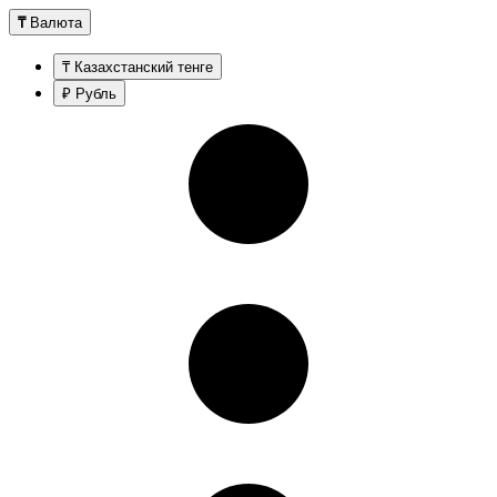
₸
Валюта
₸ Казахстанский тенге
₽ Рубль