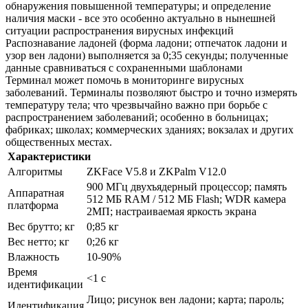
обнаружения повышенной температуры; и определение
наличия маски - все это особенно актуально в нынешней
ситуации распространения вирусных инфекций
Распознавание ладоней (форма ладони; отпечаток ладони и
узор вен ладони) выполняется за 0;35 секунды; полученные
данные сравниваться с сохраненными шаблонами
Терминал может помочь в мониторинге вирусных
заболеваний. Терминалы позволяют быстро и точно измерять
температуру тела; что чрезвычайно важно при борьбе с
распространением заболеваний; особенно в больницах;
фабриках; школах; коммерческих зданиях; вокзалах и других
общественных местах.
Характеристики
Алгоритмы
ZKFace V5.8 и ZKPalm V12.0
900 МГц двухъядерный процессор; память
Аппаратная
512 МБ RAM / 512 МБ Flash; WDR камера
платформа
2МП; настраиваемая яркость экрана
Вес брутто; кг
0;85 кг
Вес нетто; кг
0;26 кг
Влажность
10-90%
Время
<1 с
идентификации
Лицо; рисунок вен ладони; карта; пароль;
Идентификация