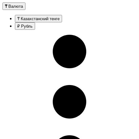
₸
Валюта
₸ Казахстанский тенге
₽ Рубль