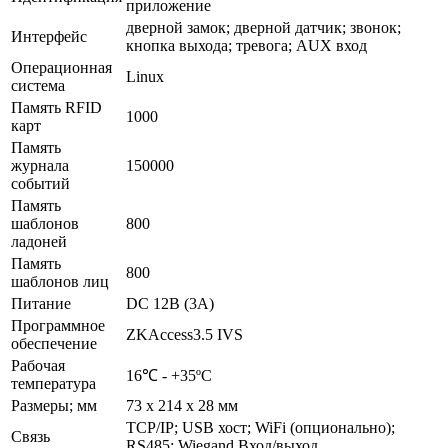
приложение
дверной замок; дверной датчик; звонок;
Интерфейс
кнопка выхода; тревога; AUX вход
Операционная
Linux
система
Память RFID
1000
карт
Память
журнала
150000
событий
Память
шаблонов
800
ладоней
Память
800
шаблонов лиц
Питание
DC 12В (3A)
Программное
ZKAccess3.5 IVS
обеспечение
Рабочая
16℃ - +35ºC
температура
Размеры; мм
73 х 214 х 28 мм
TCP/IP; USB хост; WiFi (опционально);
Связь
RS485; Wiegand Вход/выход