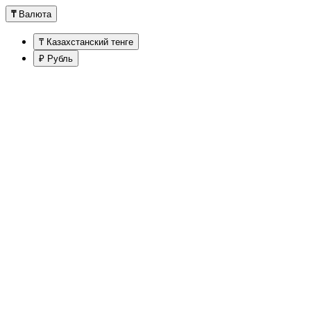
₸
Валюта
₸ Казахстанский тенге
₽ Рубль