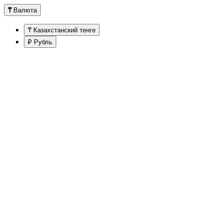
₸
Валюта
₸ Казахстанский тенге
₽ Рубль