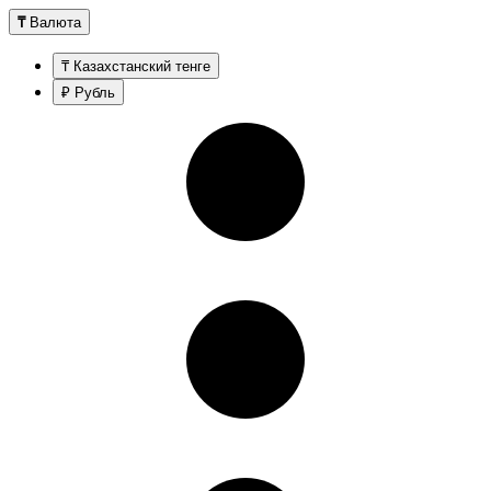
₸
Валюта
₸ Казахстанский тенге
₽ Рубль