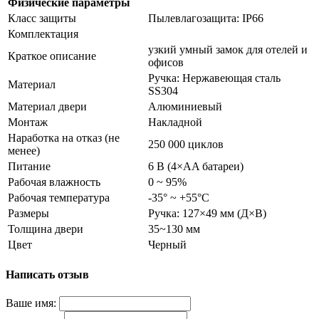
Физические параметры
Класс защиты
Пылевлагозащита: IP66
Комплектация
узкий умный замок для отелей и
Краткое описание
офисов
Ручка: Нержавеющая сталь
Материал
SS304
Материал двери
Алюминиевый
Монтаж
Накладной
Наработка на отказ (не
250 000 циклов
менее)
Питание
6 В (4×AA батареи)
Рабочая влажность
0 ~ 95%
Рабочая температура
-35° ~ +55°С
Размеры
Ручка: 127×49 мм (Д×В)
Толщина двери
35~130 мм
Цвет
Черный
Написать отзыв
Ваше имя: