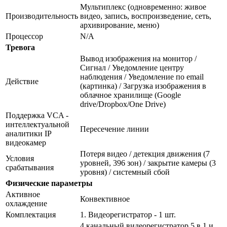
Мультиплекс (одновременно: живое
Производительность
видео, запись, воспроизведение, сеть,
архивирование, меню)
Процессор
N/A
Тревога
Вывод изображения на монитор /
Сигнал / Уведомление центру
наблюдения / Уведомление по email
Действие
(картинка) / Загрузка изображения в
облачное хранилище (Google
drive/Dropbox/One Drive)
Поддержка VCA -
интеллектуальной
Пересечение линии
аналитики IP
видеокамер
Потеря видео / детекция движения (7
Условия
уровней, 396 зон) / закрытие камеры (3
срабатывания
уровня) / системный сбой
Физические параметры
Активное
Конвективное
охлаждение
Комплектация
1. Видеорегистратор - 1 шт.
4 канальный видеорегистратор 5 в 1 и