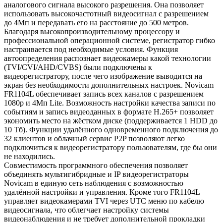
аналогового сигнала высокого разрешения. Она позволяет
использовать высокочастотный видеосигнал с разрешением
до 4Мп и передавать его на расстояние до 500 метров.
Благодаря высокопроизводительному процессору и
профессиональной операционной системе, регистратор гибко
настраивается под необходимые условия. Функция
автоопределения распознает видеокамеры какой технологии
(TVI/CVI/AHD/CVBS) были подключены к
видеорегистратору, после чего изображение выводится на
экран без необходимости дополнительных настроек. Novicam
FR1104L обеспечивает запись всех каналов с разрешением
1080р и 4Мп Lite. Возможность настройки качества записи по
событиям и запись видеоданных в формате H.265+ позволяет
экономить место на жёстком диске (поддерживается 1 HDD до
10 Tб). Функции удалённого одновременного подключения до
32 клиентов и облачный сервис P2P позволяют легко
подключиться к видеорегистратору пользователям, где бы они
не находились.
Совместимость программного обеспечения позволяет
объединять мультигибридные и IP видеорегистраторы
Novicam в единую сеть наблюдения с возможностью
удалённой настройки и управления. Кроме того FR1104L
управляет видеокамерами TVI через UTC меню по кабелю
видеосигнала, что облегчает настройку системы
видеонаблюдения и не требует дополнительной прокладки