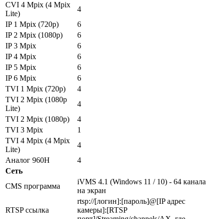
CVI 4 Mpix (4 Mpix
4
Lite)
IP 1 Mpix (720p)
6
IP 2 Mpix (1080p)
6
IP 3 Mpix
6
IP 4 Mpix
6
IP 5 Mpix
6
IP 6 Mpix
6
TVI 1 Mpix (720p)
4
TVI 2 Mpix (1080p
4
Lite)
TVI 2 Mpix (1080p)
4
TVI 3 Mpix
1
TVI 4 Mpix (4 Mpix
4
Lite)
Аналог 960H
4
Сеть
iVMS 4.1 (Windows 11 / 10) - 64 канала
CMS программа
на экран
rtsp://[логин]:[пароль]@[IP адрес
RTSP ссылка
камеры]:[RTSP
порт]/Streaming/channels/AX, где