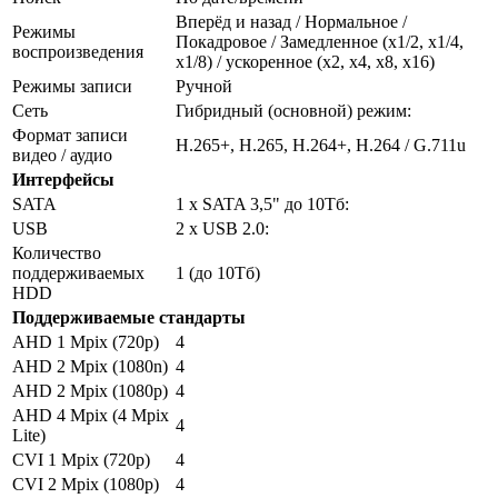
Вперёд и назад / Нормальное /
Режимы
Покадровое / Замедленное (х1/2, х1/4,
воспроизведения
х1/8) / ускоренное (х2, х4, х8, х16)
Режимы записи
Ручной
Сеть
Гибридный (основной) режим:
Формат записи
H.265+, H.265, H.264+, H.264 / G.711u
видео / аудио
Интерфейсы
SATA
1 x SATA 3,5" до 10Тб:
USB
2 x USB 2.0:
Количество
поддерживаемых
1 (до 10Тб)
HDD
Поддерживаемые стандарты
AHD 1 Mpix (720p)
4
AHD 2 Mpix (1080n)
4
AHD 2 Mpix (1080p)
4
AHD 4 Mpix (4 Mpix
4
Lite)
CVI 1 Mpix (720p)
4
CVI 2 Mpix (1080p)
4