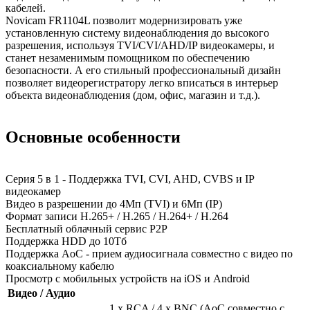
кабелей.
Novicam FR1104L позволит модернизировать уже
установленную систему видеонаблюдения до высокого
разрешения, используя TVI/CVI/AHD/IP видеокамеры, и
станет незаменимым помощником по обеспечению
безопасности. А его стильный профессиональный дизайн
позволяет видеорегистратору легко вписаться в интерьер
объекта видеонаблюдения (дом, офис, магазин и т.д.).
Основные особенности
Серия 5 в 1 - Поддержка TVI, CVI, AHD, CVBS и IP
видеокамер
Видео в разрешении до 4Мп (TVI) и 6Мп (IP)
Формат записи H.265+ / H.265 / H.264+ / H.264
Бесплатный облачный сервис Р2Р
Поддержка HDD до 10Тб
Поддержка AoC - прием аудиосигнала совместно с видео по
коаксиальному кабелю
Просмотр с мобильных устройств на iOS и Android
Видео / Аудио
1 x RCA / 4 x BNC (AoC совместно с