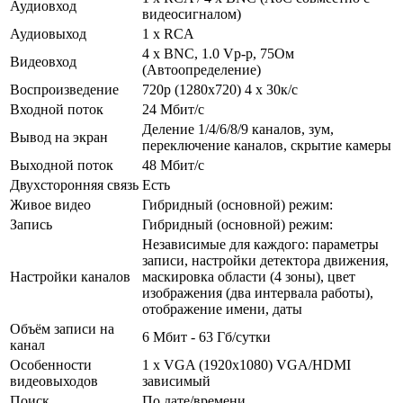
Аудиовход
видеосигналом)
Аудиовыход
1 x RCA
4 x BNC, 1.0 Vp-p, 75Ом
Видеовход
(Автоопределение)
Воспроизведение
720p (1280х720) 4 x 30к/с
Входной поток
24 Мбит/с
Деление 1/4/6/8/9 каналов, зум,
Вывод на экран
переключение каналов, скрытие камеры
Выходной поток
48 Мбит/с
Двухсторонняя связь
Есть
Живое видео
Гибридный (основной) режим:
Запись
Гибридный (основной) режим:
Независимые для каждого: параметры
записи, настройки детектора движения,
Настройки каналов
маскировка области (4 зоны), цвет
изображения (два интервала работы),
отображение имени, даты
Объём записи на
6 Мбит - 63 Гб/сутки
канал
Особенности
1 x VGA (1920x1080) VGA/HDMI
видеовыходов
зависимый
Поиск
По дате/времени