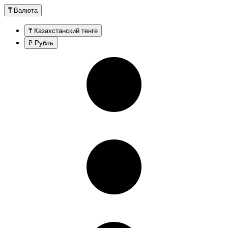
₸
Валюта
₸ Казахстанский тенге
₽ Рубль