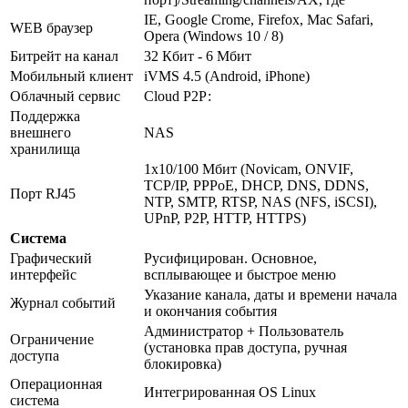
IE, Google Crome, Firefox, Mac Safari,
WEB браузер
Opera (Windows 10 / 8)
Битрейт на канал
32 Кбит - 6 Мбит
Мобильный клиент
iVMS 4.5 (Android, iPhone)
Облачный сервис
Cloud Р2Р:
Поддержка
внешнего
NAS
хранилища
1х10/100 Мбит (Novicam, ONVIF,
TCP/IP, PPPoE, DHCP, DNS, DDNS,
Порт RJ45
NTP, SMTP, RTSP, NAS (NFS, iSCSI),
UPnP, P2P, HTTP, HTTPS)
Система
Графический
Русифицирован. Основное,
интерфейс
всплывающее и быстрое меню
Указание канала, даты и времени начала
Журнал событий
и окончания события
Администратор + Пользователь
Ограничение
(установка прав доступа, ручная
доступа
блокировка)
Операционная
Интегрированная OS Linux
система