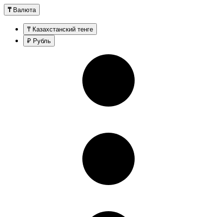
₸
Валюта
₸ Казахстанский тенге
₽ Рубль