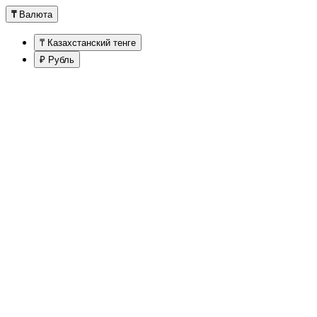
₸
Валюта
₸ Казахстанский тенге
₽ Рубль