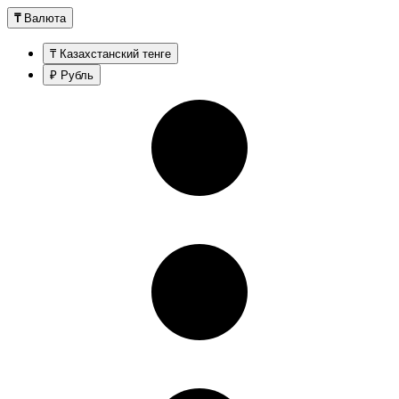
₸
Валюта
₸ Казахстанский тенге
₽ Рубль