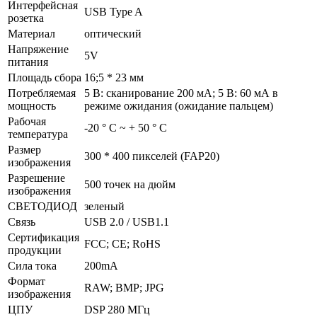
Интерфейсная
USB Type A
розетка
Материал
оптический
Напряжение
5V
питания
Площадь сбора
16;5 * 23 мм
Потребляемая
5 В: сканирование 200 мА; 5 В: 60 мА в
мощность
режиме ожидания (ожидание пальцем)
Рабочая
-20 ° С ~ + 50 ° С
температура
Размер
300 * 400 пикселей (FAP20)
изображения
Разрешение
500 точек на дюйм
изображения
СВЕТОДИОД
зеленый
Связь
USB 2.0 / USB1.1
Сертификация
FCC; CE; RoHS
продукции
Сила тока
200mA
Формат
RAW; BMP; JPG
изображения
ЦПУ
DSP 280 МГц