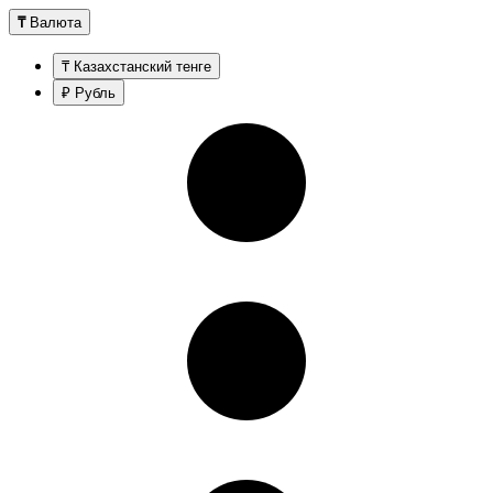
₸
Валюта
₸ Казахстанский тенге
₽ Рубль