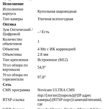
Исполнение
Исполнение
Купольная шаровидная
корпуса
Тип камеры
Уличная всепогодная
Оптика
Зум Оптический /
- / Есть
Цифровой
Количество
1
объективов
Объектив
4 Мп c ИК коррекцией
Объективы
2.8 мм
Тип крепления
Встроенное (М12)
Угол обзора по
54,9°
вертикали
Угол обзора по
97,8°
горизонтали
Сеть
CMS программа
Novicam ULTRA CMS
rtsp://[логин]:[пароль]@[IP адрес
RTSP ссылка
камеры]:[RTSP порт]/cameraid/streamid,
где