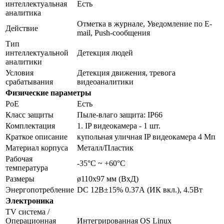
интеллектуальная
Есть
аналитика
Отметка в журнале, Уведомление по E-
Действие
mail, Push-сообщения
Тип
интеллектуальной
Детекция людей
аналитики
Условия
Детекция движения, тревога
срабатывания
видеоаналитики
Физические параметры
PoE
Есть
Класс защиты
Пыле-влаго защита: IP66
Комплектация
1. IP видеокамера - 1 шт.
Краткое описание
купольная уличная IP видеокамера 4 Мп
Материал корпуса
Металл/Пластик
Рабочая
-35°С ~ +60°С
температура
Размеры
ø110x97 мм (ВхД)
Энергопотребление
DC 12В±15% 0.37А (ИК вкл.), 4.5Вт
Электроника
TV система /
Операционная
Интегрированная OS Linux