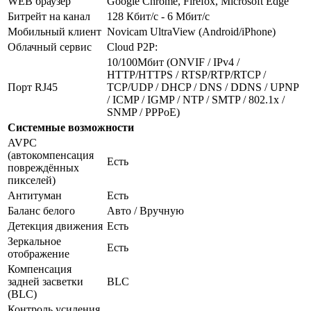
WEB браузер
Google Chrome, Firefox, Microsoft Edge
Битрейт на канал
128 Кбит/с - 6 Мбит/с
Мобильный клиент
Novicam UltraView (Android/iPhone)
Облачный сервис
Cloud P2P:
10/100Мбит (ONVIF / IPv4 /
HTTP/HTTPS / RTSP/RTP/RTCP /
Порт RJ45
TCP/UDP / DHCP / DNS / DDNS / UPNP
/ ICMP / IGMP / NTP / SMTP / 802.1x /
SNMP / PPPoE)
Системные возможности
AVPC
(автокомпенсация
Есть
повреждённых
пикселей)
Антитуман
Есть
Баланс белого
Авто / Вручную
Детекция движения
Есть
Зеркальное
Есть
отображение
Компенсация
задней засветки
BLC
(BLC)
Контроль усиления