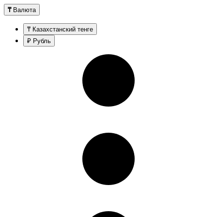
₸
Валюта
₸ Казахстанский тенге
₽ Рубль