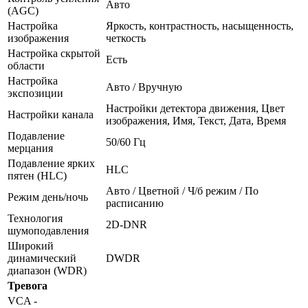
Авто
(AGC)
Настройка
Яркость, контрастность, насыщенность,
изображения
четкость
Настройка скрытой
Есть
области
Настройка
Авто / Вручную
экспозиции
Настройки детектора движения, Цвет
Настройки канала
изображения, Имя, Текст, Дата, Время
Подавление
50/60 Гц
мерцания
Подавление ярких
HLC
пятен (HLC)
Авто / Цветной / Ч/б режим / По
Режим день/ночь
расписанию
Технология
2D-DNR
шумоподавления
Широкий
динамический
DWDR
диапазон (WDR)
Тревога
VCA -