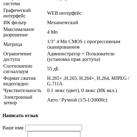
система
Графический
WEB интерфейс
интерфейс
ИК фильтр
Механический
Максимальное
4 Мп
разрешение
1/3" 4 Мп CMOS с прогрессивным
Матрица
сканированием
Ограничение
Администратор + Пользователи
доступа
(установка прав доступа)
Соотношение
55 дБ
сигнал/шум
Формат сжатия
H.265+ ,H.265, H.264+, H.264, MJPEG /
видео/аудио
G.711A
Чувствительность
0.1 люкс (цвет), 0 люкс (ИК вкл.)
Электронный
Авто / Ручной (1/5-1/20000c)
затвор
Написать отзыв
Ваше имя: