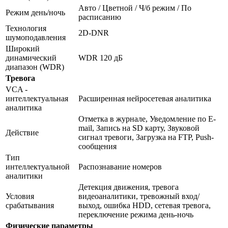
Авто / Цветной / Ч/б режим / По
Режим день/ночь
расписанию
Технология
2D-DNR
шумоподавления
Широкий
динамический
WDR 120 дБ
диапазон (WDR)
Тревога
VCA -
интеллектуальная
Расширенная нейросетевая аналитика
аналитика
Отметка в журнале, Уведомление по E-
mail, Запись на SD карту, Звуковой
Действие
сигнал тревоги, Загрузка на FTP, Push-
сообщения
Тип
интеллектуальной
Распознавание номеров
аналитики
Детекция движения, тревога
Условия
видеоаналитики, тревожный вход/
срабатывания
выход, ошибка HDD, сетевая тревога,
переключение режима день-ночь
Физические параметры