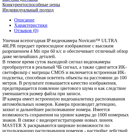
Конкурентоспособные цены
Индивидуальный подход
Описание
Характеристики
Отзывов (0)
Уличная всепогодная IP видеокамера Novicam™ ULТRA
48LPR передает превосходное изображение с высоким
разрешением 4 Мп при 60 к/с и обеспечивает отличный обзор
даже мельчайших деталей.
В темное время суток выходной сигнал видеокамеры
преобразуется в реальный ЧБ сигнал, а также сдвигается ИК-
светофильтр с матрицы CMOS и включается встроенная ИК-
подсветка, способная осветить объекты на расстоянии до 100
метров. В результате повышается качество изображения,
предотвращается появление цветового шума и как следствие
уменьшается размер файла при записи.
IP камера имеет встроенную видеоаналитику распознавания
автомобильных номеров. Камера производит детекцию,
захват и дальнейшее распознавание номера. Имеется
возможность сохранения на уровне камеры до 1000 номерных
знаков. В связке с видеорегистраторами новых линеек
MASTER X раскрываются широкие возможности по
использованию распознавания номеров - настройке действий