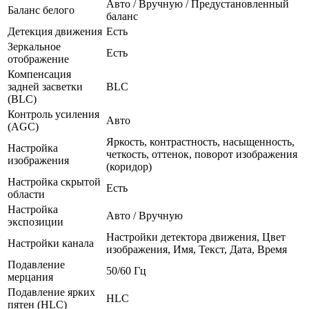
Авто / Вручную / Предустановленный
Баланс белого
баланс
Детекция движения
Есть
Зеркальное
Есть
отображение
Компенсация
задней засветки
BLC
(BLC)
Контроль усиления
Авто
(AGC)
Яркость, контрастность, насыщенность,
Настройка
четкость, оттенок, поворот изображения
изображения
(коридор)
Настройка скрытой
Есть
области
Настройка
Авто / Вручную
экспозиции
Настройки детектора движения, Цвет
Настройки канала
изображения, Имя, Текст, Дата, Время
Подавление
50/60 Гц
мерцания
Подавление ярких
HLC
пятен (HLC)