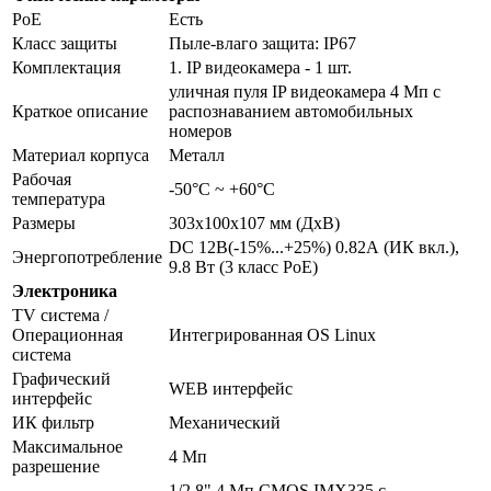
PoE
Есть
Класс защиты
Пыле-влаго защита: IP67
Комплектация
1. IP видеокамера - 1 шт.
уличная пуля IP видеокамера 4 Мп с
Краткое описание
распознаванием автомобильных
номеров
Материал корпуса
Металл
Рабочая
-50°С ~ +60°С
температура
Размеры
303x100х107 мм (ДхВ)
DC 12В(-15%...+25%) 0.82А (ИК вкл.),
Энергопотребление
9.8 Вт (3 класс PoE)
Электроника
TV система /
Операционная
Интегрированная OS Linux
система
Графический
WEB интерфейс
интерфейс
ИК фильтр
Механический
Максимальное
4 Мп
разрешение
1/2.8" 4 Мп CMOS IMX335 с