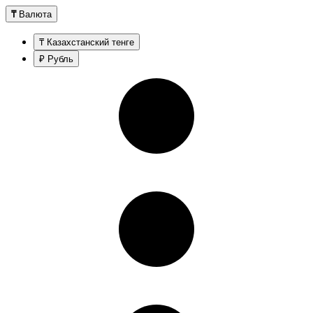
₸
Валюта
₸ Казахстанский тенге
₽ Рубль