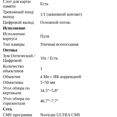
Слот для карты
Есть
памяти
Тревожный вход/
1/1 (зажимной контакт)
выход
Цифровой выход
Основной поток:
Исполнение
Исполнение
Пуля
корпуса
Тип камеры
Уличная всепогодная
Оптика
Зум Оптический /
10х / Есть
Цифровой
Количество
1
объективов
Объектив
4 Мп c ИК коррекцией
Объективы
5~50 мм
Угол обзора по
34.5°~5.8°
вертикали
Угол обзора по
46.7°~7.7°
горизонтали
Сеть
CMS программа
Novicam ULTRA CMS