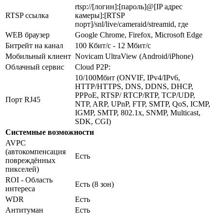
rtsp://[логин]:[пароль]@[IP адрес
RTSP ссылка
камеры]:[RTSP
порт]/snl/live/cameraid/streamid, где
WEB браузер
Google Chrome, Firefox, Microsoft Edge
Битрейт на канал
100 Кбит/с - 12 Мбит/с
Мобильный клиент
Novicam UltraView (Android/iPhone)
Облачный сервис
Cloud P2P:
10/100Мбит (ONVIF, IPv4/IPv6,
HTTP/HTTPS, DNS, DDNS, DHCP,
PPPoE, RTSP/ RTCP/RTP, TCP/UDP,
Порт RJ45
NTP, ARP, UPnP, FTP, SMTP, QoS, ICMP,
IGMP, SMTP, 802.1x, SNMP, Multicast,
SDK, CGI)
Системные возможности
AVPC
(автокомпенсация
Есть
повреждённых
пикселей)
ROI - Область
Есть (8 зон)
интереса
WDR
Есть
Антитуман
Есть