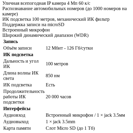
Уличная всепогодная IP камера 4 Мп 60 к/с
Распознавание автомобильных номеров (до 1000 номеров на
камере)
ИК подсветка 100 метров, механический ИК фильтр
Поддержка записи на microSD
Встроенный микрофон
Широкий динамический диапазон (WDR)
Запись
Объём записи
12 Мбит - 126 Гб/сутки
ИК подсветка
Дальность и угол
100 метров
ИК
Длина волны ИК
850 нм
света
ИК подсветка
Есть
Продолжительность
работы ИК
20 000 часов
подсветки
Интерфейсы
Аудиовход
Встроенный микрофон / 1 × jack 3.5мм
Аудиовыход
1 × jack 3.5mm
Карта памяти
Слот Micro SD (до 1 Тб)