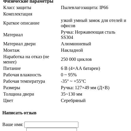
Физические параметры
Класс защиты
Пылевлагозащита: IP66
Комплектация
узкий умный замок для отелей и
Краткое описание
офисов
Ручка: Нержавеющая сталь
Материал
SS304
Материал двери
Алюминиевый
Монтаж
Накладной
Наработка на отказ (не
250 000 циклов
менее)
Питание
6 В (4×AA батареи)
Рабочая влажность
0 ~ 95%
Рабочая температура
-35° ~ +55°С
Размеры
Ручка: 127×49 мм (Д×В)
Толщина двери
35~130 мм
Цвет
Серебряный
Написать отзыв
Ваше имя: