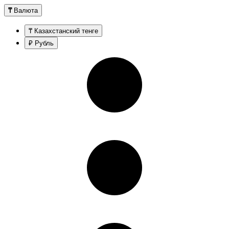
₸
Валюта
₸ Казахстанский тенге
₽ Рубль