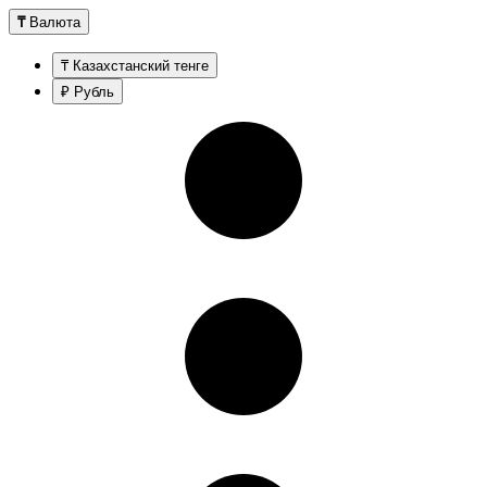
₸
Валюта
₸ Казахстанский тенге
₽ Рубль