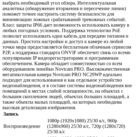
выбрать необходимый угол обзора. Интеллектуальная
аналитика (обнаружение вторжения и пересечение линии)
поможет точнее настроить систему безопасности для
минимизации ложных срабатываний тревожных событий.
Класс защиты IP66 дает возможность использовать камеру в
любых погодных условиях. Поддержка технологии РоЕ
позволит использовать один кабель для передачи питания и
данных. Простота настройки и доступ к камере из любой
точки мира предоставляется бесплатным облачным сервисом
P2P, а поддержка стандарта ONVIF обеспечит связь со всеми
популярными IP видеорегистраторами и программным
обеспечением. Камера обладает совместимостью со всем
оборудованием линейки Novicam PRO. Высококачественная
мегапиксельная камера Novicam PRO NC29WP идеально
подходит для использования и как отдельное устройство
видеонаблюдения, и в составе системы видеонаблюдения вне
помещений в местах слабой освещенности, на объектах с
большим скоплением людей, объектах больших площадей, а
также объекты малых площадей, на которых необходима
высокая детализация изображения.
Запись
1080p (1920x1080) 25/30 к/с, 960p
Воспроизведение
(1280х960) 25/30 к/с, 720p (1280х720)
25/30 к/с