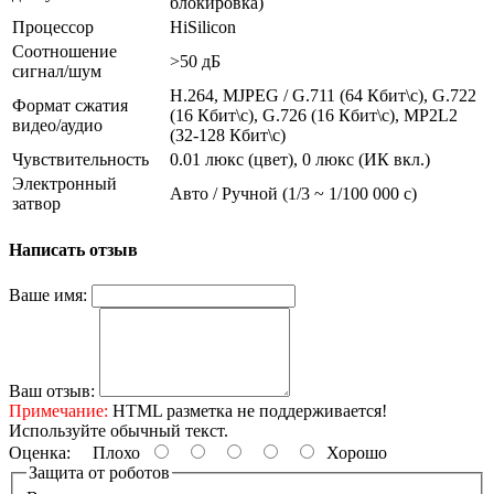
блокировка)
Процессор
HiSilicon
Соотношение
>50 дБ
сигнал/шум
H.264, MJPEG / G.711 (64 Кбит\с), G.722
Формат сжатия
(16 Кбит\с), G.726 (16 Кбит\с), MP2L2
видео/аудио
(32-128 Кбит\с)
Чувствительность
0.01 люкс (цвет), 0 люкс (ИК вкл.)
Электронный
Авто / Ручной (1/3 ~ 1/100 000 с)
затвор
Написать отзыв
Ваше имя:
Ваш отзыв:
Примечание:
HTML разметка не поддерживается!
Используйте обычный текст.
Оценка:
Плохо
Хорошо
Защита от роботов