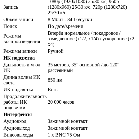
1080p (1920x1080) 25/30 к/с, 960p
Запись
(1280х960) 25/30 к/с, 720p (1280х720)
25/30 к/с
Объём записи
8 Мбит - 84 Гб/сутки
Поиск
По дате/времени
Вперёд нормальное / покадровое /
Режимы
замедленное (х1/2, х1/4) / ускоренное (х2,
воспроизведения
х4)
Режимы записи
Ручной
ИК подсветка
Дальность и угол
35 метров, 35° основной / до 120°
ИК
рассеянный
Длина волны ИК
850 нм
света
ИК подсветка
Есть
Продолжительность
работы ИК
20 000 часов
подсветки
Интерфейсы
Аудиовход
Зажимной контакт
Аудиовыход
Зажимной контакт
Видеовыходы
1 x BNC 75 Ом