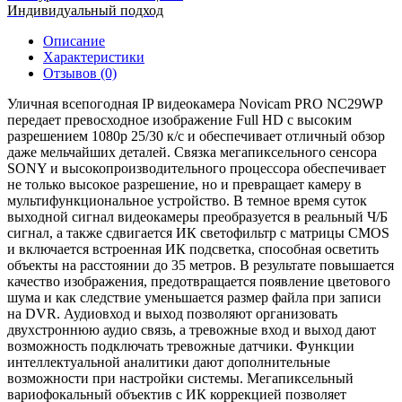
Индивидуальный подход
Описание
Характеристики
Отзывов (0)
Уличная всепогодная IP видеокамера Novicam PRO NC29WP
передает превосходное изображение Full HD с высоким
разрешением 1080p 25/30 к/с и обеспечивает отличный обзор
даже мельчайших деталей. Связка мегапиксельного сенсора
SONY и высокопроизводительного процессора обеспечивает
не только высокое разрешение, но и превращает камеру в
мультифункциональное устройство. В темное время суток
выходной сигнал видеокамеры преобразуется в реальный Ч/Б
сигнал, а также сдвигается ИК светофильтр с матрицы CMOS
и включается встроенная ИК подсветка, способная осветить
объекты на расстоянии до 35 метров. В результате повышается
качество изображения, предотвращается появление цветового
шума и как следствие уменьшается размер файла при записи
на DVR. Аудиовход и выход позволяют организовать
двухстроннюю аудио связь, а тревожные вход и выход дают
возможность подключать тревожные датчики. Функции
интеллектуальной аналитики дают дополнительные
возможности при настройки системы. Мегапиксельный
вариофокальный объектив с ИК коррекцией позволяет