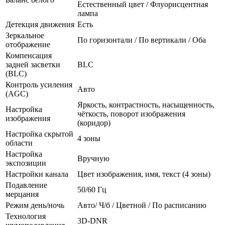
Естественный цвет / Флуорисцентная
лампа
Детекция движения
Есть
Зеркальное
По горизонтали / По вертикали / Оба
отображение
Компенсация
задней засветки
BLC
(BLC)
Контроль усиления
Авто
(AGC)
Яркость, контрастность, насыщенность,
Настройка
чёткость, поворот изображения
изображения
(коридор)
Настройка скрытой
4 зоны
области
Настройка
Вручную
экспозиции
Настройки канала
Цвет изображения, имя, текст (4 зоны)
Подавление
50/60 Гц
мерцания
Режим день/ночь
Авто/ Ч/б / Цветной / По расписанию
Технология
3D-DNR