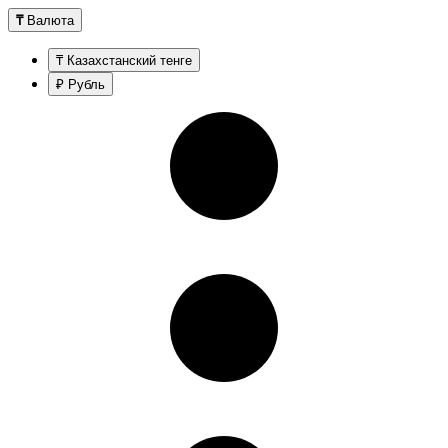
₸
Валюта
₸ Казахстанский тенге
₽ Рубль