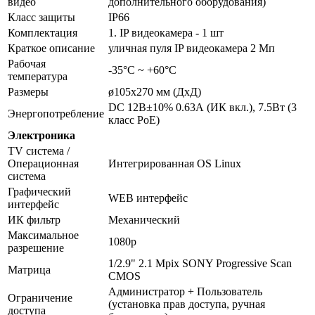
видео
дополнительного оборудования)
Класс защиты
IP66
Комплектация
1. IP видеокамера - 1 шт
Краткое описание
уличная пуля IP видеокамера 2 Мп
Рабочая
-35°С ~ +60°С
температура
Размеры
ø105x270 мм (ДхД)
DC 12В±10% 0.63А (ИК вкл.), 7.5Вт (3
Энергопотребление
класс PoE)
Электроника
TV система /
Операционная
Интегрированная OS Linux
система
Графический
WEB интерфейс
интерфейс
ИК фильтр
Механический
Максимальное
1080p
разрешение
1/2.9" 2.1 Mpix SONY Progressive Scan
Матрица
CMOS
Администратор + Пользователь
Ограничение
(установка прав доступа, ручная
доступа