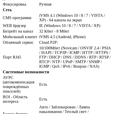
Фокусировка
Ручная
Сеть
iVMS 4.1 (Windows 10 / 8 / 7 / VISTA /
CMS программа
XP) - 64 канала на экран
WEB браузер
IE (Windows 10 / 8 / 7 / VISTA / XP)
Битрейт на канал
32 Кбит - 8 Мбит
Мобильный клиент
iVMS 4.5 (Android, iPhone)
Облачный сервис
Cloud Р2Р:
10/100Мбит (Novicam / ONVIF 2.4 / PSIA
/ ISAPI / TCP/IP / ICMP / HTTP / HTTPS /
Порт RJ45
FTP / DHCP / DNS / DDNS / RTP / RTSP /
RTCP / NTP / UPnP / SMTP / SNMP /
IGMP / QoS / IPv6 / Bonjour / NAS)
Системные возможности
AVPC
(автокомпенсация
Есть
повреждённых
пикселей)
ROI - Область
Есть
интереса
Авто / Заблокирован / Лампа
накаливания / Теплый свет /
Баланс белого